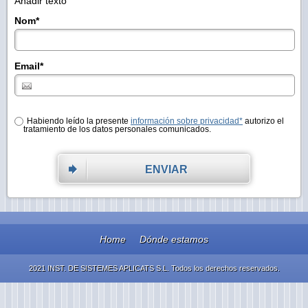
Añadir texto
Nom
*
Email
*
Habiendo leído la presente
información sobre privacidad*
autorizo el
tratamiento de los datos personales comunicados.
ENVIAR
Home
Dónde estamos
2021 INST. DE SISTEMES APLICATS S.L. Todos los derechos reservados.